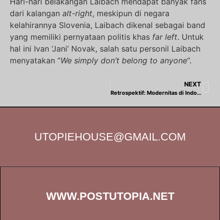
Hari-hari belakangan Laibach mendapat banyak fans
dari kalangan
alt-right
, meskipun di negara
kelahirannya Slovenia, Laibach dikenal sebagai band
yang memiliki pernyataan politis khas
far left
. Untuk
hal ini Ivan ‘Jani’ Novak, salah satu personil Laibach
menyatakan “
We simply don’t belong to anyone
“.
NEXT
Retrospektif: Modernitas di Indonesia kolonial
UTOPIEHOUSE@GMAIL.COM
WWW.POSTUTOPIA.NET