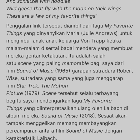
And schnitzel with noodles
Wild geese that fly with the moon on their wings
These are a few of my favorite things
”
Penggalan lirik tersebut diambil dari lagu
My Favorite
Things
yang dinyanyikan Maria (Julie Andrews) untuk
menghibur anak-anak keluarga Von Trapp ketika
malam-malam disertai badai mendera yang membuat
mereka gentar ketakutan. Itu adalah salah
satu
scene
yang paling
memorable
bagi saya dari
film
Sound of Music
(1965) garapan sutradara Robert
Wise, sutradara yang sama yang juga menggarap
film
Star Trek: The Motion
Picture
(1979).
Scene
tersebut selalu terbayang
begitu saya mendengarkan lagu
My Favorite
Things
yang diinterpretasikan ulang oleh Laibach di
album mereka
Sound of Music
(2018). Sesaat akan
tampak menggelikan memang membayangkan
percampuran antara film
Sound of Music
dengan
karakteristik Laibach.