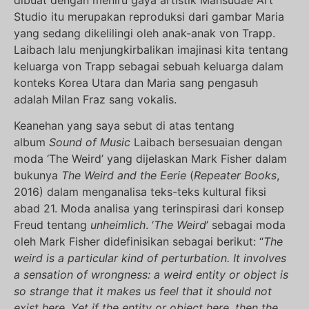
dibuat dengan meniru gaya artistik Mansudae Art
Studio itu merupakan reproduksi dari gambar Maria
yang sedang dikelilingi oleh anak-anak von Trapp.
Laibach lalu menjungkirbalikan imajinasi kita tentang
keluarga von Trapp sebagai sebuah keluarga dalam
konteks Korea Utara dan Maria sang pengasuh
adalah Milan Fraz sang vokalis.
Keanehan yang saya sebut di atas tentang
album
Sound of Music
Laibach bersesuaian dengan
moda ‘The Weird’ yang dijelaskan Mark Fisher dalam
bukunya
The Weird and the Eerie
(
Repeater Books
,
2016) dalam menganalisa teks-teks kultural fiksi
abad 21. Moda analisa yang terinspirasi dari konsep
Freud tentang
unheimlich
. ‘
The Weird
’ sebagai moda
oleh Mark Fisher didefinisikan sebagai berikut: “
The
weird is a particular kind of perturbation. It involves
a sensation of wrongness: a weird entity or object is
so strange that it makes us feel that it should not
exist here. Yet if the entity or object here, then the