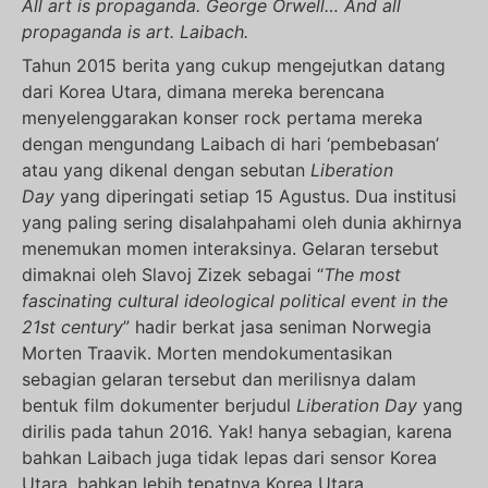
All art is propaganda. George Orwell… And all
propaganda is art. Laibach.
Tahun 2015 berita yang cukup mengejutkan datang
dari Korea Utara, dimana mereka berencana
menyelenggarakan konser rock pertama mereka
dengan mengundang Laibach di hari ‘pembebasan’
atau yang dikenal dengan sebutan
Liberation
Day
yang diperingati setiap 15 Agustus. Dua institusi
yang paling sering disalahpahami oleh dunia akhirnya
menemukan momen interaksinya. Gelaran tersebut
dimaknai oleh Slavoj Zizek sebagai “
The most
fascinating cultural ideological political event in the
21
st
century
” hadir berkat jasa seniman Norwegia
Morten Traavik. Morten mendokumentasikan
sebagian gelaran tersebut dan merilisnya dalam
bentuk film dokumenter berjudul
Liberation Day
yang
dirilis pada tahun 2016. Yak! hanya sebagian, karena
bahkan Laibach juga tidak lepas dari sensor Korea
Utara, bahkan lebih tepatnya Korea Utara